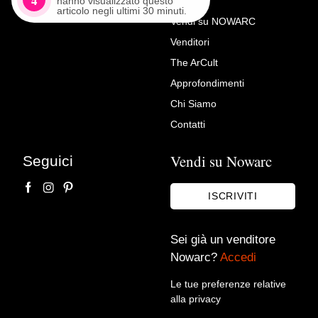
hanno visualizzato questo
articolo negli ultimi 30 minuti.
Vendi su NOWARC
Venditori
Richiedi Maggiori Info su
The ArCult
Pittore veneziano (inizio XX
Approfondimenti
secolo) – Veduta di Venezia
Chi Siamo
con canale e gondole.
Contatti
Viezzi Arte - Dipinti Antichi
Vendi su Nowarc
Seguici
ISCRIVITI
Sei già un venditore
Nowarc?
Accedi
Le tue preferenze relative
alla privacy
Accetto le condizioni sulla
privacy policy
*.