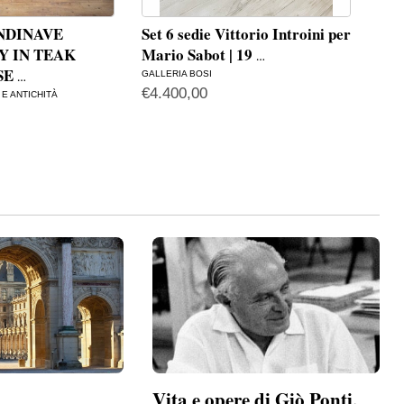
ANDINAVE
Set 6 sedie Vittorio Introini per
Sed
 IN TEAK
Mario Sabot | 19
Ind
…
SE
GALLERIA BOSI
VINT
…
€
4.400,00
€
10
E ANTICHITÀ
Vita e opere di Giò Ponti,