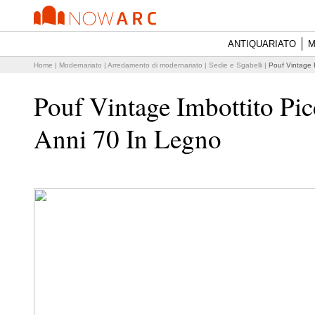
ANTIQUARIATO
M
Home
|
Modernariato
|
Arredamento di modernariato
|
Sedie e Sgabelli
|
Pouf Vintage 
Pouf Vintage Imbottito Pi
Anni 70 In Legno