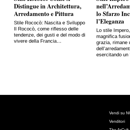
Distingue in Architettura,
nell’Arreda
Arredamento e Pittura
lo Sfarzo In
l’Eleganza
Stile Rococò: Nascita e Sviluppo
Il Rococò, come riflesso delle
Lo stile Impero
tendenze, dei gusti e del modo di
magnifica fusio
vivere della Francia…
grazia, rimane 
dell’arredament
esercitando un
Vendi su 
Venditori
Richiedi Maggiori Inf
The ArCult