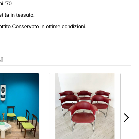
ni ’70.
tita in tessuto.
ttito.
Conservato in ottime condizioni.
I