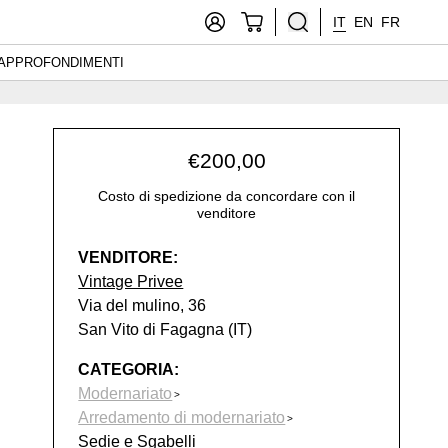
IT
EN
FR
APPROFONDIMENTI
€
200,00
Costo di spedizione da concordare con il
venditore
VENDITORE:
Vintage Privee
Via del mulino, 36
San Vito di Fagagna (IT)
CATEGORIA:
Modernariato
Arredamento di modernariato
Sedie e Sgabelli