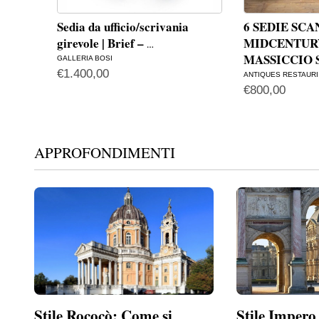
Sedia da ufficio/scrivania
6 SEDIE SC
girevole | Brief –
MIDCENTURY
…
MASSICCIO 
GALLERIA BOSI
€
1.400,00
ANTIQUES RESTAURI 
€
800,00
APPROFONDIMENTI
Stile Rococò: Come si
Stile Impero