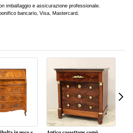
n imballaggio e assicurazione professionale.
onifico bancario, Visa, Mastercard.
ibalta in noce e
Antico cassettone comò
Anti