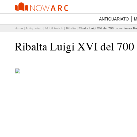
ANTIQUARIATO
M
Home
|
Antiquariato
|
Mobili Antichi
|
Ribalta
|
Ribalta Luigi XVI del 700 provenienza Ro
Ribalta Luigi XVI del 700