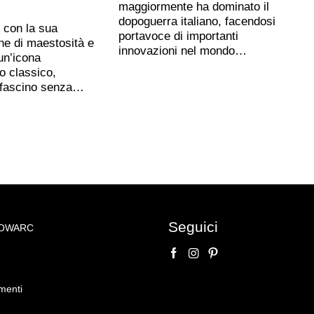
maggiormente ha dominato il
dopoguerra italiano, facendosi
, con la sua
portavoce di importanti
ne di maestosità e
innovazioni nel mondo…
un’icona
o classico,
 fascino senza…
Seguici
NOWARC
enienza Rolo
menti