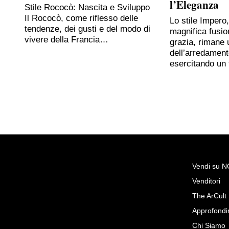
l’Eleganza
Stile Rococò: Nascita e Sviluppo
Il Rococò, come riflesso delle
Lo stile Impero
tendenze, dei gusti e del modo di
magnifica fusio
vivere della Francia…
grazia, rimane 
dell’arredament
esercitando un
Vendi su 
Venditori
Richiedi Maggiori Info su
The ArCult
Ribalta Luigi XVI del 700 prov
Approfondi
Andrea Bertinato
Chi Siamo