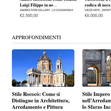
Luigi Filippo in no
radica di noc
…
ANDREA FIORI GALLERY - LA CASSAPANCA
VIEZZI ARTE - DIPINT
€
2.500,00
€
6.000,00
APPROFONDIMENTI
Stile Rococò: Come si
Stile Impero
Distingue in Architettura,
nell’Arreda
Arredamento e Pittura
lo Sfarzo In