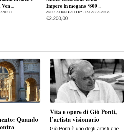
e. Ven
Impero in mogano ‘800
scr
…
…
I ANTICHI
ANDREA FIORI GALLERY - LA CASSAPANCA
ANDR
€
2.200,00
€
2.
Vita e opere di Giò Ponti,
mento: Quando
l’artista visionario
contra
Giò Ponti è uno degli artisti che