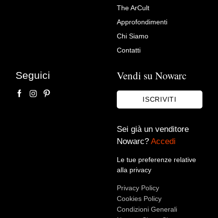
The ArCult
Ritratto a figura intera di
Approfondimenti
Giacomo Pesenti, Carlo
Chi Siamo
Ceresa (San Giovanni Bianco
Contatti
1609 – Bergamo 1679)
Vendi su Nowarc
Seguici
attribuibile
Antichità Castelbarco
ISCRIVITI
Sei già un venditore
Nowarc?
Accedi
Le tue preferenze relative
alla privacy
Privacy Policy
Cookies Policy
Condizioni Generali
Accetto le condizioni sulla
privacy policy
*.