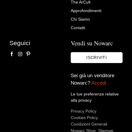
The ArCult
Ritratto equestre di Pietro
Approfondimenti
Strozzi, Pittore fiorentino
Chi Siamo
XVII-XVIII Secolo
Contatti
Antichità Castelbarco
Vendi su Nowarc
Seguici
ISCRIVITI
Sei già un venditore
Nowarc?
Accedi
Le tue preferenze relative
alla privacy
Accetto le condizioni sulla
privacy policy
*.
Privacy Policy
Voglio rimanere aggiornato sulle ultime novità.
Cookies Policy
Condizioni Generali
Nowarc Shop
Sitemap