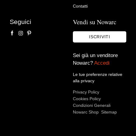
secolo
Contatti
Antichità Castelbarco
Vendi su Nowarc
Seguici
ISCRIVITI
Sei già un venditore
Nowarc?
Accedi
Le tue preferenze relative
alla privacy
Accetto le condizioni sulla
privacy policy
*.
Privacy Policy
Voglio rimanere aggiornato sulle ultime novità.
Cookies Policy
Condizioni Generali
Nowarc Shop
Sitemap