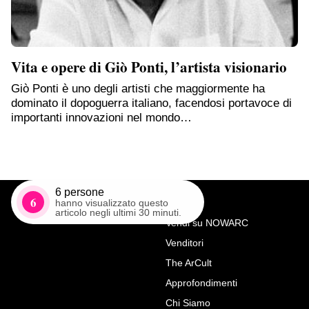
Vita e opere di Giò Ponti, l’artista visionario
Giò Ponti è uno degli artisti che maggiormente ha
dominato il dopoguerra italiano, facendosi portavoce di
importanti innovazioni nel mondo…
6
persone
6
hanno visualizzato questo
articolo negli ultimi 30 minuti.
Vendi su NOWARC
Venditori
Richiedi Maggiori Info su
The ArCult
San Michele Arcangelo,
Approfondimenti
Pittore lombardo del XVII
Chi Siamo