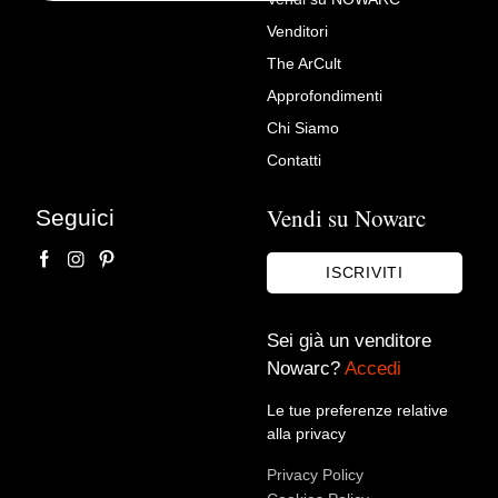
Venditori
Richiedi Maggiori Info su
The ArCult
Scrittoio Italiano Anni 80 In
Approfondimenti
Rovere Scrivania Vintage
Chi Siamo
Minimale
Contatti
Vintage Privee
Vendi su Nowarc
Seguici
ISCRIVITI
Sei già un venditore
Nowarc?
Accedi
Le tue preferenze relative
alla privacy
Accetto le condizioni sulla
privacy policy
*.
Privacy Policy
Voglio rimanere aggiornato sulle ultime novità.