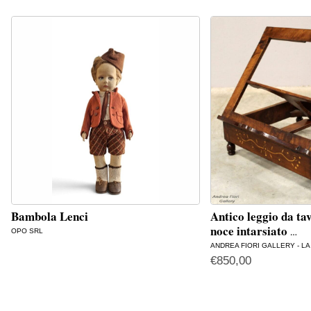
Bambola Lenci
Antico leggio da ta
noce intarsiato
OPO SRL
…
ANDREA FIORI GALLERY - L
€
850,00