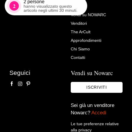
2
persone
2
hanno visualizzato questo
articolo negli ultimi 30 minuti.
Vendi su NOWARC
Venditori
Richiedi Maggiori Info su
The ArCult
Scultura smaltata
Approfondimenti
Torlo Centro Antico SRL
Chi Siamo
Contatti
Vendi su Nowarc
Seguici
ISCRIVITI
Sei già un venditore
Nowarc?
Accedi
Accetto le condizioni sulla
privacy policy
*.
Voglio rimanere aggiornato sulle ultime novità.
Le tue preferenze relative
alla privacy