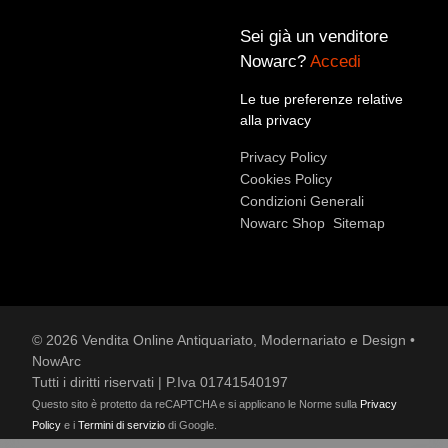
Sei già un venditore
Nowarc?
Accedi
Le tue preferenze relative
alla privacy
Accetto le condizioni sulla
privacy policy
*.
Privacy Policy
Voglio rimanere aggiornato sulle ultime novità.
Cookies Policy
Condizioni Generali
Nowarc Shop
Sitemap
© 2026 Vendita Online Antiquariato, Modernariato e Design •
NowArc
Tutti i diritti riservati | P.Iva 01741540197
Questo sito è protetto da reCAPTCHA e si applicano le Norme sulla
Privacy
Policy
e i
Termini di servizio
di Google.