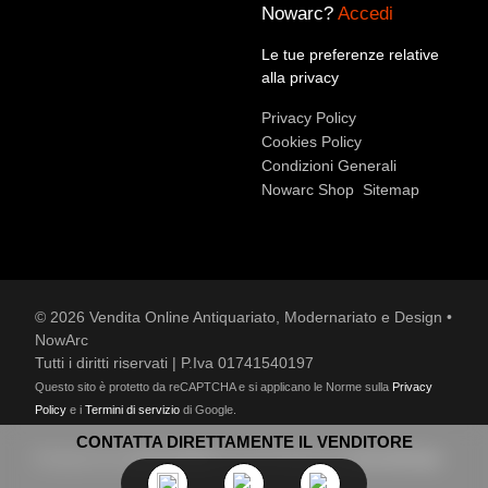
Nowarc?
Accedi
Accetto le condizioni sulla
privacy policy
*.
Voglio rimanere aggiornato sulle ultime novità.
Le tue preferenze relative
alla privacy
Privacy Policy
Cookies Policy
Condizioni Generali
Nowarc Shop
Sitemap
© 2026 Vendita Online Antiquariato, Modernariato e Design •
NowArc
Tutti i diritti riservati | P.Iva 01741540197
Questo sito è protetto da reCAPTCHA e si applicano le Norme sulla
Privacy
Policy
e i
Termini di servizio
di Google.
CONTATTA DIRETTAMENTE IL VENDITORE
Designed by
Lucia Cariani
and developed by
Kodooldesign