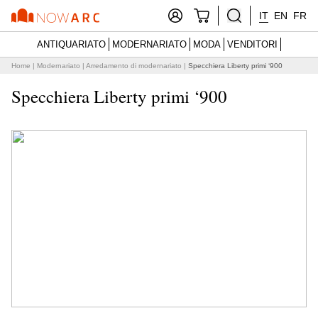
IT
EN
FR
ANTIQUARIATO
MODERNARIATO
MODA
VENDITORI
Home
|
Modernariato
|
Arredamento di modernariato
|
Specchiera Liberty primi ‘900
Specchiera Liberty primi ‘900