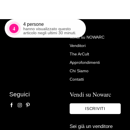
4
persone
4
hanno visualizzato questo
articolo negli ultimi 30 minuti.
Vendi su NOWARC
Venditori
Richiedi Maggiori Info su
The ArCult
Specchiera Liberty primi ‘900
Approfondimenti
Pitanti S.r.l.
Chi Siamo
Contatti
Vendi su Nowarc
Seguici
ISCRIVITI
Sei già un venditore