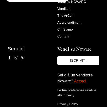
Vendi su NOWARC
Venditori
Richiedi Maggiori Info su
The ArCult
Specchiera veneziana
Approfondimenti
Antiche Armonie di Malachin Antonio
Chi Siamo
Contatti
Vendi su Nowarc
Seguici
ISCRIVITI
Sei già un venditore
Nowarc?
Accedi
Accetto le condizioni sulla
privacy policy
*.
Voglio rimanere aggiornato sulle ultime novità.
Le tue preferenze relative
alla privacy
Privacy Policy