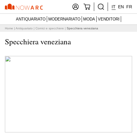
IT
EN
FR
ANTIQUARIATO
MODERNARIATO
MODA
VENDITORI
Home
|
Antiquariato
|
Cornici e specchiere
|
Specchiera veneziana
Specchiera veneziana