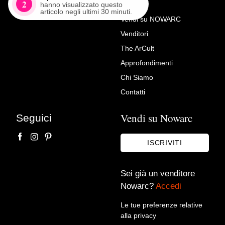
2
hanno visualizzato questo
articolo negli ultimi 30 minuti.
Vendi su NOWARC
Venditori
Richiedi Maggiori Info su
The ArCult
Stipo/dispensa in legno di
Approfondimenti
pioppo. Reggio Emilia, epoca
Chi Siamo
‘600.
Contatti
Turrini Antiquariato
Vendi su Nowarc
Seguici
ISCRIVITI
Sei già un venditore
Nowarc?
Accedi
Le tue preferenze relative
alla privacy