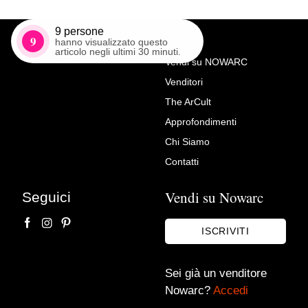
9
persone
9
hanno visualizzato questo
articolo negli ultimi 30 minuti.
Vendi su NOWARC
Venditori
Richiedi Maggiori Info su
The ArCult
Tavolino bar multifunzione
Approfondimenti
39vantini
Chi Siamo
Contatti
Vendi su Nowarc
Seguici
ISCRIVITI
Sei già un venditore
Nowarc?
Accedi
Accetto le condizioni sulla
privacy policy
*.