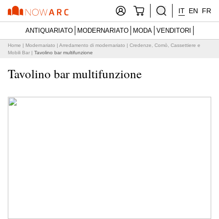
IT
EN
FR
ANTIQUARIATO
MODERNARIATO
MODA
VENDITORI
Home
|
Modernariato
|
Arredamento di modernariato
|
Credenze, Comò, Cassettiere e
Mobili Bar
|
Tavolino bar multifunzione
Tavolino bar multifunzione