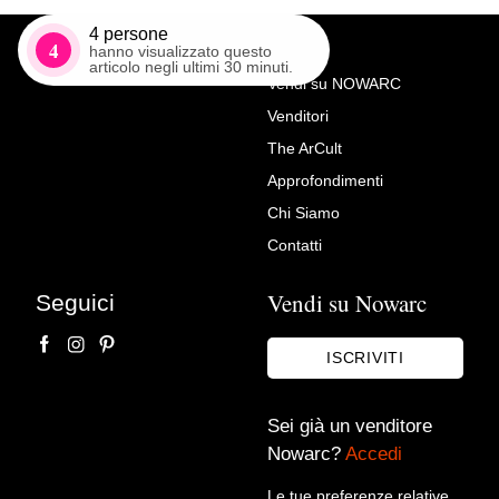
4
persone
4
hanno visualizzato questo
articolo negli ultimi 30 minuti.
Vendi su NOWARC
Venditori
Richiedi Maggiori Info su
The ArCult
TAVOLINO DA SALOTTO
Approfondimenti
DORATO
Chi Siamo
Torlo Centro Antico SRL
Contatti
Vendi su Nowarc
Seguici
ISCRIVITI
Sei già un venditore
Nowarc?
Accedi
Le tue preferenze relative