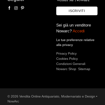
ISCRIVITI
Sei già un venditore
Nowarc?
Accedi
Le tue preferenze relative
Accetto le condizioni sulla
privacy policy
*.
alla privacy
Voglio rimanere aggiornato sulle ultime novità.
Privacy Policy
Cookies Policy
Condizioni Generali
Nowarc Shop
Sitemap
© 2026 Vendita Online Antiquariato, Modernariato e Design •
NowArc