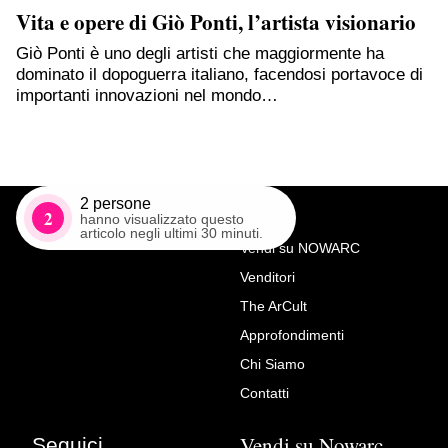
Vita e opere di Giò Ponti, l’artista visionario
Giò Ponti è uno degli artisti che maggiormente ha
dominato il dopoguerra italiano, facendosi portavoce di
importanti innovazioni nel mondo…
2
persone
2
hanno visualizzato questo
articolo negli ultimi 30 minuti.
Vendi su NOWARC
Venditori
Richiedi Maggiori Info su
The ArCult
Tavolo con piano in vetro di
Approfondimenti
Murano
Chi Siamo
Luca Polato
Contatti
Vendi su Nowarc
Seguici