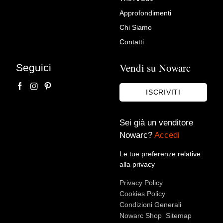
Tavolo rotondo
Approfondimenti
L'arte di arredare
Chi Siamo
Contatti
Vendi su Nowarc
Seguici
ISCRIVITI
Sei già un venditore
Nowarc?
Accedi
Accetto le condizioni sulla
privacy policy
*.
Voglio rimanere aggiornato sulle ultime novità.
Le tue preferenze relative
alla privacy
Privacy Policy
Cookies Policy
Condizioni Generali
Nowarc Shop
Sitemap