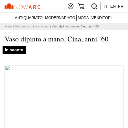
IT
EN
FR
ANTIQUARIATO
MODERNARIATO
MODA
VENDITORI
Home
|
Modernariato
|
Vasi e vetri
|
Vaso dipinto a mano, Cina, anni ’60
Vaso dipinto a mano, Cina, anni ’60
In sconto