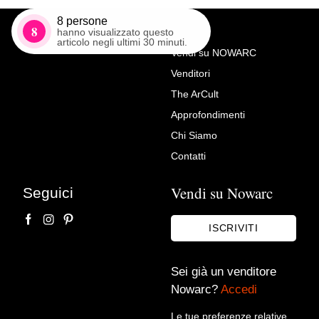
8
persone
8
hanno visualizzato questo
articolo negli ultimi 30 minuti.
Vendi su NOWARC
Venditori
Richiedi Maggiori Info su
The ArCult
Vaso dipinto a mano, Cina,
Approfondimenti
anni ’60
Chi Siamo
Max Vintage
Contatti
Vendi su Nowarc
Seguici
ISCRIVITI
Sei già un venditore
Nowarc?
Accedi
Le tue preferenze relative
Accetto le condizioni sulla
privacy policy
*.