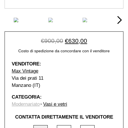
Original price was: €90
Current price i
€
900,00
€
630,00
Costo di spedizione da concordare con il venditore
VENDITORE:
Max Vintage
Via dei prati 11
Manzano (IT)
CATEGORIA:
Modernariato
Vasi e vetri
CONTATTA DIRETTAMENTE IL VENDITORE