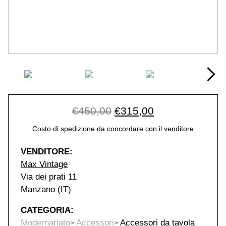
Original price was: €45
Current price i
€
450,00
€
315,00
Costo di spedizione da concordare con il venditore
VENDITORE:
Max Vintage
Via dei prati 11
Manzano (IT)
CATEGORIA:
Modernariato
Accessori
Accessori da tavola