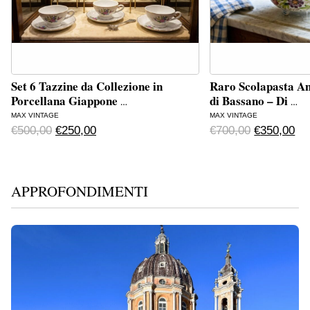
Set 6 Tazzine da Collezione in
Raro Scolapasta An
Porcellana Giappone
di Bassano – Di
…
…
MAX VINTAGE
MAX VINTAGE
Original price was: €500,00.
Current price is: €250,00.
Original p
Cur
€
500,00
€
250,00
€
700,00
€
350,00
APPROFONDIMENTI