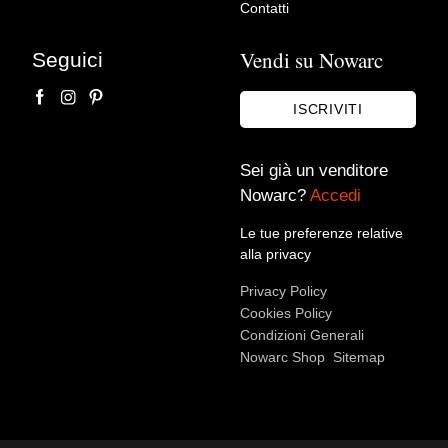
– Pezzo di design anni ’70,
Contatti
Francia
Vendi su Nowarc
Seguici
Max Vintage
ISCRIVITI
Sei già un venditore
Nowarc?
Accedi
Le tue preferenze relative
alla privacy
Privacy Policy
Accetto le condizioni sulla
privacy policy
*.
Cookies Policy
Voglio rimanere aggiornato sulle ultime novità.
Condizioni Generali
Nowarc Shop
Sitemap