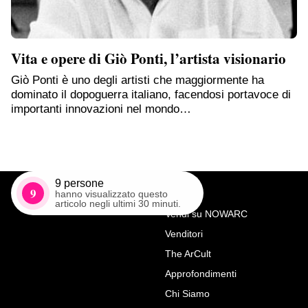
Vita e opere di Giò Ponti, l’artista visionario
Giò Ponti è uno degli artisti che maggiormente ha
dominato il dopoguerra italiano, facendosi portavoce di
importanti innovazioni nel mondo…
9
persone
9
hanno visualizzato questo
articolo negli ultimi 30 minuti.
Vendi su NOWARC
Venditori
Richiedi Maggiori Info su
The ArCult
Vassoio in lucite e metallo di
Approfondimenti
Christian Dior di metà secolo
Chi Siamo