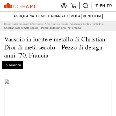
IT
EN
FR
ANTIQUARIATO
MODERNARIATO
MODA
VENDITORI
Home
|
Modernariato
|
Accessori
|
Accessori da tavola
|
Vassoio in lucite e metallo di
Christian Dior di metà secolo – Pezzo di design anni ’70, Francia
Vassoio in lucite e metallo di Christian
Dior di metà secolo – Pezzo di design
anni ’70, Francia
In sconto