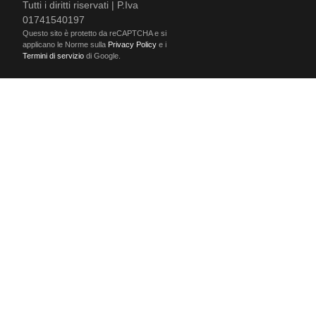
Tutti i diritti riservati | P.Iva
01741540197
Questo sito è protetto da reCAPTCHA e si
applicano le Norme sulla
Privacy Policy
e i
Termini di servizio
di Google.