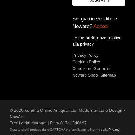
ISCRIVITI
Sei già un venditore
Nowarc?
Accedi
Accetto le condizioni sulla
privacy policy
*.
Voglio rimanere aggiornato sulle ultime novità.
Le tue preferenze relative
alla privacy
Privacy Policy
Cookies Policy
Condizioni Generali
Nowarc Shop
Sitemap
© 2026 Vendita Online Antiquariato, Modernariato e Design •
NowArc
Tutti i diritti riservati | P.Iva 01741540197
Questo sito è protetto da reCAPTCHA e si applicano le Norme sulla
Privacy