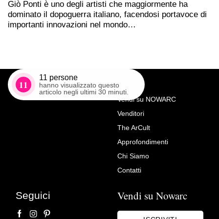
Giò Ponti è uno degli artisti che maggiormente ha
dominato il dopoguerra italiano, facendosi portavoce di
importanti innovazioni nel mondo…
11
persone
11
hanno visualizzato questo
articolo negli ultimi 30 minuti.
Vendi su NOWARC
Venditori
Richiedi Maggiori Info su
The ArCult
Cassettone a ribalta
Approfondimenti
Antiche Armonie di Malachin Antonio
Chi Siamo
Contatti
Vendi su Nowarc
Seguici