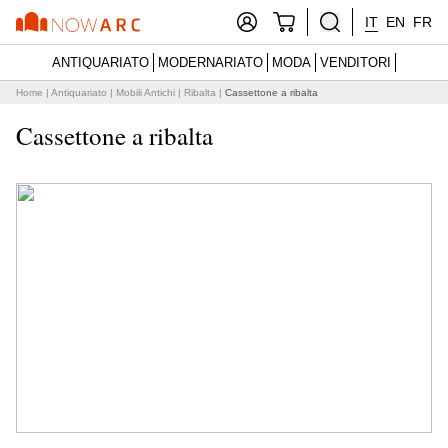
IT
EN
FR
ANTIQUARIATO
MODERNARIATO
MODA
VENDITORI
Home
|
Antiquariato
|
Mobili Antichi
|
Ribalta
|
Cassettone a ribalta
Cassettone a ribalta