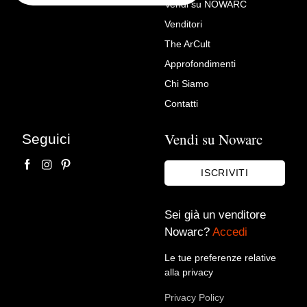
Vendi su NOWARC
Venditori
Richiedi Maggiori Info su
The ArCult
Composizione floreale,
Approfondimenti
Francesca Volò Smiller, detta
Chi Siamo
Vincenzina (Milano, 1657 –
Contatti
1700) – cerchia di
Vendi su Nowarc
Seguici
Antichità Castelbarco
ISCRIVITI
Sei già un venditore
Nowarc?
Accedi
Le tue preferenze relative
alla privacy
Privacy Policy