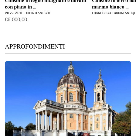
Consolle in legno intagliato e dorato
Console in ferro ba
con piano in
marmo bianco
…
…
VIEZZI ARTE - DIPINTI ANTICHI
FRANCESCO TURRINI ANTIQ
€
6.000,00
APPROFONDIMENTI