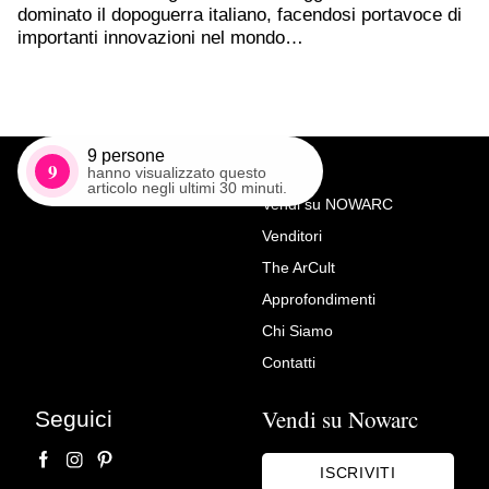
dominato il dopoguerra italiano, facendosi portavoce di
importanti innovazioni nel mondo…
9
persone
9
hanno visualizzato questo
articolo negli ultimi 30 minuti.
Vendi su NOWARC
Venditori
Richiedi Maggiori Info su
The ArCult
Coppia mensole Bolognesi
Approfondimenti
dell’800 in noce
Chi Siamo
Andrea Bertinato
Contatti
Vendi su Nowarc
Seguici
ISCRIVITI