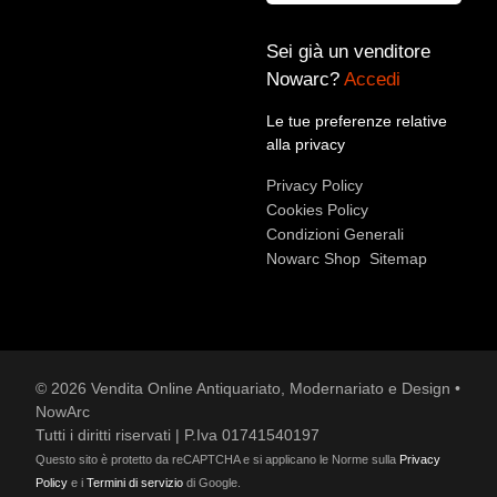
Sei già un venditore
Nowarc?
Accedi
Le tue preferenze relative
Accetto le condizioni sulla
privacy policy
*.
alla privacy
Voglio rimanere aggiornato sulle ultime novità.
Privacy Policy
Cookies Policy
Condizioni Generali
Nowarc Shop
Sitemap
© 2026 Vendita Online Antiquariato, Modernariato e Design •
NowArc
Tutti i diritti riservati | P.Iva 01741540197
Questo sito è protetto da reCAPTCHA e si applicano le Norme sulla
Privacy
Policy
e i
Termini di servizio
di Google.