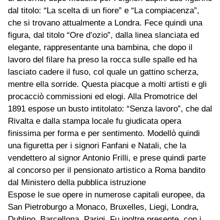
dal titolo: “La scelta di un fiore” e “La compiacenza”,
che si trovano attualmente a Londra. Fece quindi una
figura, dal titolo “Ore d’ozio”, dalla linea slanciata ed
elegante, rappresentante una bambina, che dopo il
lavoro del filare ha preso la rocca sulle spalle ed ha
lasciato cadere il fuso, col quale un gattino scherza,
mentre ella sorride. Questa piacque a molti artisti e gli
procacciò commissioni ed elogi. Alla Promotrice del
1891 espose un busto intitolato: “Senza lavoro”, che dal
Rivalta e dalla stampa locale fu giudicata opera
finissima per forma e per sentimento. Modellò quindi
una figuretta per i signori Fanfani e Natali, che la
vendettero al signor Antonio Frilli, e prese quindi parte
al concorso per il pensionato artistico a Roma bandito
dal Ministero della pubblica istruzione
Espose le sue opere in numerose capitali europee, da
San Pietroburgo a Monaco, Bruxelles, Liegi, Londra,
Dublino, Barcellona, Parigi. Fu inoltre presente, con i