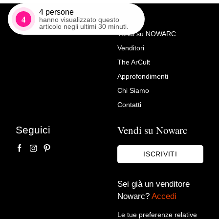
4
persone
4
hanno visualizzato questo
articolo negli ultimi 30 minuti.
Vendi su NOWARC
Venditori
Richiedi Maggiori Info su
The ArCult
Ezio Ceccarelli (1865-1937),
Approfondimenti
scultura in marmo raffigurante
Chi Siamo
un Ritratto di fanciulla
Contatti
Ars Antiqua srl
Vendi su Nowarc
Seguici
ISCRIVITI
Sei già un venditore
Nowarc?
Accedi
Le tue preferenze relative