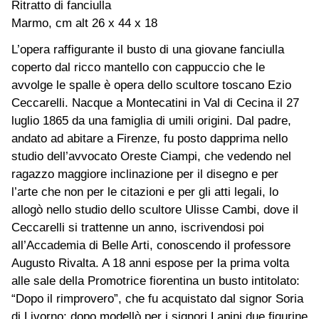
Ritratto di fanciulla
Marmo, cm alt 26 x 44 x 18
L’opera raffigurante il busto di una giovane fanciulla
coperto dal ricco mantello con cappuccio che le
avvolge le spalle è opera dello scultore toscano Ezio
Ceccarelli. Nacque a Montecatini in Val di Cecina il 27
luglio 1865 da una famiglia di umili origini. Dal padre,
andato ad abitare a Firenze, fu posto dapprima nello
studio dell’avvocato Oreste Ciampi, che vedendo nel
ragazzo maggiore inclinazione per il disegno e per
l’arte che non per le citazioni e per gli atti legali, lo
allogò nello studio dello scultore Ulisse Cambi, dove il
Ceccarelli si trattenne un anno, iscrivendosi poi
all’Accademia di Belle Arti, conoscendo il professore
Augusto Rivalta. A 18 anni espose per la prima volta
alle sale della Promotrice fiorentina un busto intitolato:
“Dopo il rimprovero”, che fu acquistato dal signor Soria
di Livorno; dopo modellò per i signori Lapini due figurine