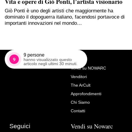
Vita e opere di Giò Ponti, l’artista visionario
Giò Ponti è uno degli artisti che maggiormente ha
dominato il dopoguerra italiano, facendosi portavoce di
importanti innovazioni nel mondo…
9
persone
9
hanno visualizzato questo
articolo negli ultimi 30 minuti.
Vendi su NOWARC
Venditori
Richiedi Maggiori Info su
The ArCult
Coppia di uccelli templari
Approfondimenti
thailandesi in bronzo dorato
Chi Siamo
con campane. Thailandia,
Contatti
XIX secolo.
Vendi su Nowarc
Seguici
Viezzi Arte - Dipinti Antichi