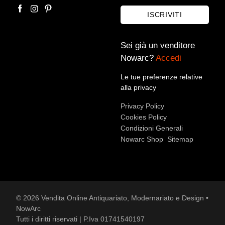
ISCRIVITI
Sei già un venditore
Nowarc?
Accedi
Le tue preferenze relative
alla privacy
Privacy Policy
Accetto le condizioni sulla
privacy policy
*.
Cookies Policy
Voglio rimanere aggiornato sulle ultime novità.
Condizioni Generali
Nowarc Shop
Sitemap
© 2026 Vendita Online Antiquariato, Modernariato e Design •
NowArc
Tutti i diritti riservati | P.Iva 01741540197