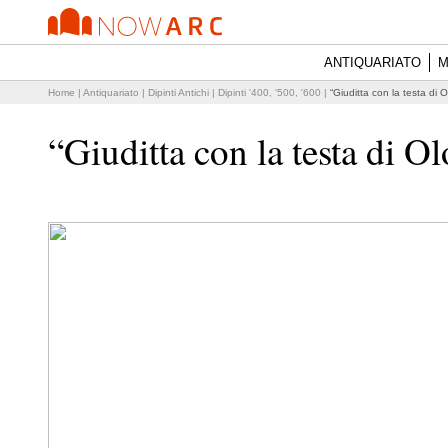
ANTIQUARIATO
M
Home
|
Antiquariato
|
Dipinti Antichi
|
Dipinti '400, '500, '600
|
“Giuditta con la testa di 
“Giuditta con la testa di O