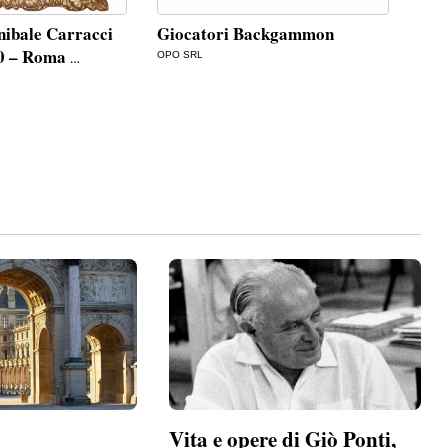
nibale Carracci
Giocatori Backgammon
San
60 – Roma
Gir
OPO SRL
…
ANTI
€
9.
Vita e opere di Giò Ponti,