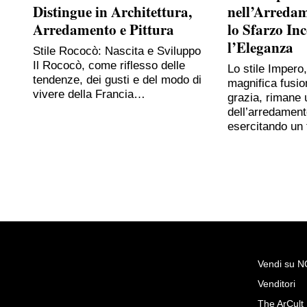
Distingue in Architettura,
nell’Arreda
Arredamento e Pittura
lo Sfarzo In
l’Eleganza
Stile Rococò: Nascita e Sviluppo
Il Rococò, come riflesso delle
Lo stile Impero
tendenze, dei gusti e del modo di
magnifica fusio
vivere della Francia…
grazia, rimane 
dell’arredament
esercitando un
Vendi su 
Venditori
Richiedi Maggiori Info su
The ArCult