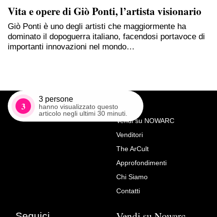
Vita e opere di Giò Ponti, l’artista visionario
Giò Ponti è uno degli artisti che maggiormente ha
dominato il dopoguerra italiano, facendosi portavoce di
importanti innovazioni nel mondo…
3
persone
3
hanno visualizzato questo
articolo negli ultimi 30 minuti.
Vendi su NOWARC
Venditori
Richiedi Maggiori Info su
The ArCult
Jean Baptiste Bosschaert
Approfondimenti
(Anversa 1667-1746) –
Chi Siamo
Natura Morta di fiori
Contatti
Luca Polato
Vendi su Nowarc
Seguici