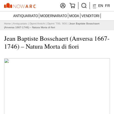
IT
EN
FR
ANTIQUARIATO
MODERNARIATO
MODA
VENDITORI
Home
|
Antiquariato
|
Dipinti Antichi
|
Dipinti '700, '800
|
Jean Baptiste Bosschaert
(Anversa 1667-1746) – Natura Morta di fiori
Jean Baptiste Bosschaert (Anversa 1667-
1746) – Natura Morta di fiori