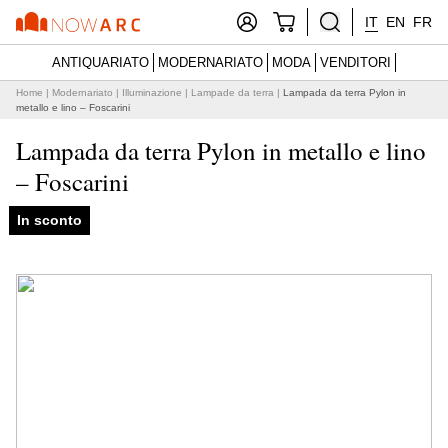
IT
EN
FR
ANTIQUARIATO
MODERNARIATO
MODA
VENDITORI
Home
|
Modernariato
|
Illuminazione
|
Lampade da terra
|
Lampada da terra Pylon in
metallo e lino – Foscarini
Lampada da terra Pylon in metallo e lino
– Foscarini
In sconto