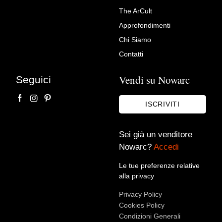
Richiedi Maggiori Info su
The ArCult
Lampada da terra Pylon in
Approfondimenti
metallo e lino – Foscarini
Chi Siamo
Rinascimento Mobili S.r.l.
Contatti
Vendi su Nowarc
Seguici
ISCRIVITI
Sei già un venditore
Nowarc?
Accedi
Le tue preferenze relative
Accetto le condizioni sulla
privacy policy
*.
alla privacy
Voglio rimanere aggiornato sulle ultime novità.
Privacy Policy
Cookies Policy
Condizioni Generali