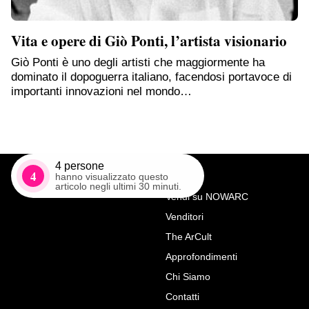
Vita e opere di Giò Ponti, l’artista visionario
Giò Ponti è uno degli artisti che maggiormente ha
dominato il dopoguerra italiano, facendosi portavoce di
importanti innovazioni nel mondo…
4
persone
4
hanno visualizzato questo
articolo negli ultimi 30 minuti.
Vendi su NOWARC
Venditori
Richiedi Maggiori Info su
The ArCult
Lampadario vintage in teak e
Approfondimenti
ottone, Italia anni 60
Chi Siamo
Vintage Privee
Contatti