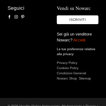
Vendi su Nowarc
Seguici
ISCRIVITI
Sei già un venditore
Nowarc?
Accedi
Le tue preferenze relative
Accetto le condizioni sulla
privacy policy
*.
alla privacy
Voglio rimanere aggiornato sulle ultime novità.
Privacy Policy
Cookies Policy
Condizioni Generali
Nowarc Shop
Sitemap
© 2026 Vendita Online Antiquariato, Modernariato e Design •