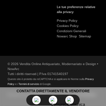
Le tue preferenze relative
Accetto le condizioni sulla
privacy policy
*.
alla privacy
Voglio rimanere aggiornato sulle ultime novità.
Privacy Policy
Cookies Policy
Condizioni Generali
Nowarc Shop
Sitemap
© 2026 Vendita Online Antiquariato, Modernariato e Design •
NowArc
Tutti i diritti riservati | P.Iva 01741540197
Questo sito è protetto da reCAPTCHA e si applicano le Norme sulla
Privacy
Policy
e i
Termini di servizio
di Google.
CONTATTA DIRETTAMENTE IL VENDITORE
Designed by
Lucia Cariani
and developed by
Kodooldesign