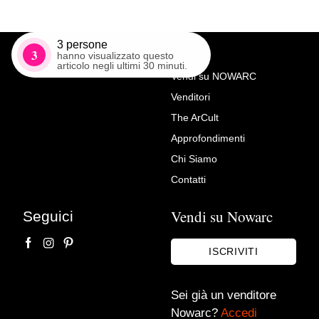
3
persone
3
hanno visualizzato questo
articolo negli ultimi 30 minuti.
Vendi su NOWARC
Venditori
Richiedi Maggiori Info su
The ArCult
Letto antico epoca Impero in
Approfondimenti
noce massello secolo XIX
Chi Siamo
Mobili del passato srl
Contatti
Vendi su Nowarc
Seguici
ISCRIVITI
Sei già un venditore
Nowarc?
Accedi