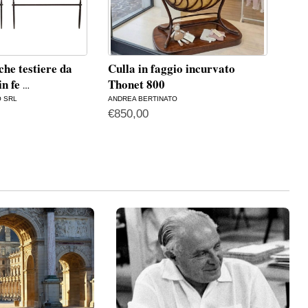
che testiere da
Culla in faggio incurvato
in fe
Thonet 800
…
O SRL
ANDREA BERTINATO
€
850,00