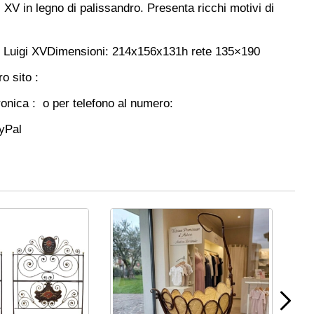
 XV in legno di palissandro. Presenta ricchi motivi di
: Luigi XV
Dimensioni: 214x156x131h rete 135×190
ro sito :
ronica : o per telefono al numero:
ayPal