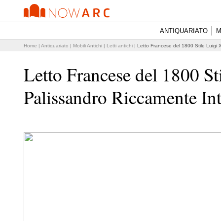
ANTIQUARIATO
M
Home
|
Antiquariato
|
Mobili Antichi
|
Letti antichi
|
Letto Francese del 1800 Stile Luigi 
Letto Francese del 1800 St
Palissandro Riccamente Int