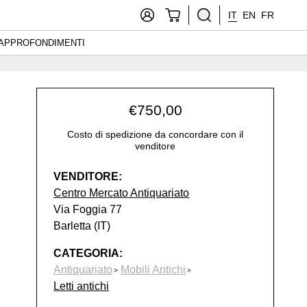
IT
EN
FR
APPROFONDIMENTI
€
750,00
Costo di spedizione da concordare con il
venditore
VENDITORE:
Centro Mercato Antiquariato
Via Foggia 77
Barletta (IT)
CATEGORIA:
Antiquariato
Mobili Antichi
Letti antichi