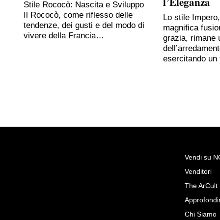
l’Eleganza
Stile Rococò: Nascita e Sviluppo
Il Rococò, come riflesso delle
Lo stile Impero
tendenze, dei gusti e del modo di
magnifica fusio
vivere della Francia…
grazia, rimane 
dell’arredament
esercitando un
Vendi su 
Venditori
Richiedi Maggiori Inf
The ArCult
Olio su tela Natura morta con
Approfondi
De Caro 1689-1750 con
Chi Siamo