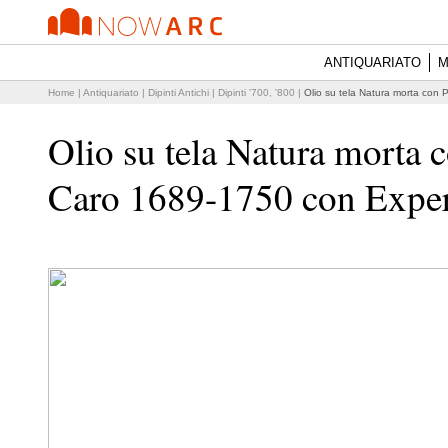
ANTIQUARIATO
M
Home
|
Antiquariato
|
Dipinti Antichi
|
Dipinti '700, '800
|
Olio su tela Natura morta con
Olio su tela Natura morta 
Caro 1689-1750 con Exper