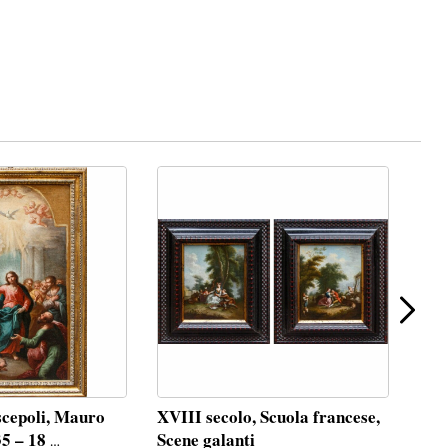
iscepoli, Mauro
XVIII secolo, Scuola francese,
XIX
35 – 18
Scene galanti
ARS 
…