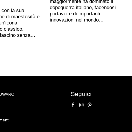
maggiormente ha dominato il
dopoguerra italiano, facendosi
, con la sua
portavoce di importanti
ne di maestosità e
innovazioni nel mondo…
un’icona
o classico,
 fascino senza…
Seguici
NOWARC
o su
 Pavone Baldassarre
menti
 Expertise