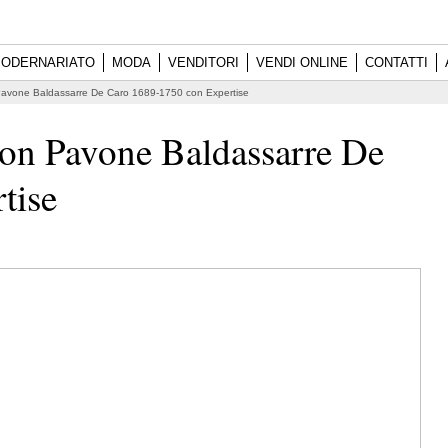
ODERNARIATO
MODA
VENDITORI
VENDI ONLINE
CONTATTI
 Pavone Baldassarre De Caro 1689-1750 con Expertise
con Pavone Baldassarre De
tise