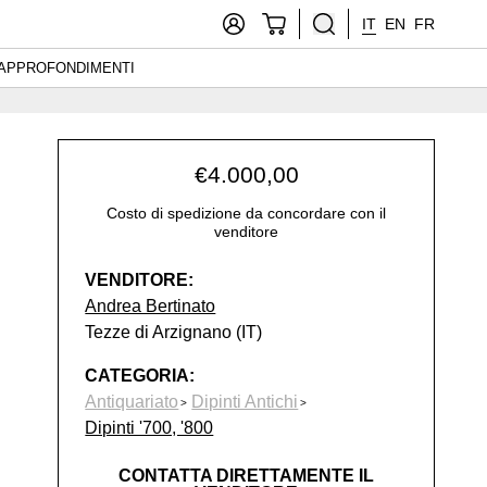
IT
EN
FR
APPROFONDIMENTI
€
4.000,00
Costo di spedizione da concordare con il
venditore
VENDITORE:
Andrea Bertinato
Tezze di Arzignano (IT)
CATEGORIA:
Antiquariato
Dipinti Antichi
Dipinti '700, '800
CONTATTA DIRETTAMENTE IL