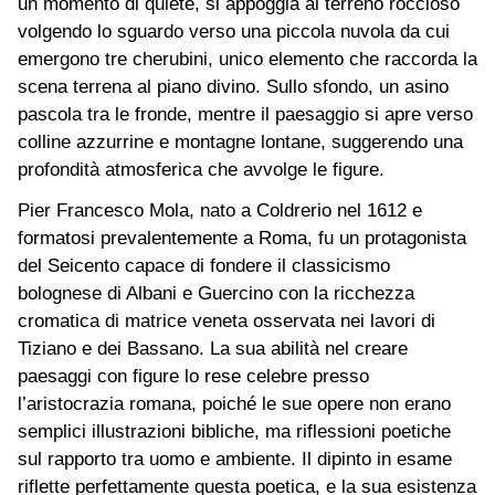
un momento di quiete, si appoggia al terreno roccioso
volgendo lo sguardo verso una piccola nuvola da cui
emergono tre cherubini, unico elemento che raccorda la
scena terrena al piano divino. Sullo sfondo, un asino
pascola tra le fronde, mentre il paesaggio si apre verso
colline azzurrine e montagne lontane, suggerendo una
profondità atmosferica che avvolge le figure.
Pier Francesco Mola, nato a Coldrerio nel 1612 e
formatosi prevalentemente a Roma, fu un protagonista
del Seicento capace di fondere il classicismo
bolognese di Albani e Guercino con la ricchezza
cromatica di matrice veneta osservata nei lavori di
Tiziano e dei Bassano. La sua abilità nel creare
paesaggi con figure lo rese celebre presso
l’aristocrazia romana, poiché le sue opere non erano
semplici illustrazioni bibliche, ma riflessioni poetiche
sul rapporto tra uomo e ambiente. Il dipinto in esame
riflette perfettamente questa poetica, e la sua esistenza