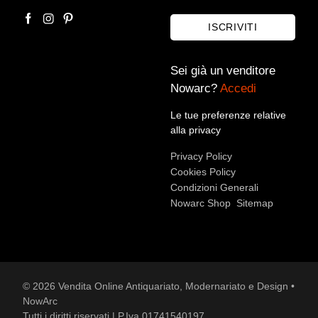
fuga in Egitto
Ars Antiqua srl
ISCRIVITI
Sei già un venditore
Nowarc?
Accedi
Le tue preferenze relative
alla privacy
Privacy Policy
Cookies Policy
Condizioni Generali
Accetto le condizioni sulla
privacy policy
*.
Nowarc Shop
Sitemap
Voglio rimanere aggiornato sulle ultime novità.
© 2026 Vendita Online Antiquariato, Modernariato e Design •
NowArc
Tutti i diritti riservati | P.Iva 01741540197