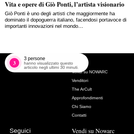
Vita e opere di Giò Ponti, l’artista visionario
Giò Ponti è uno degli artisti che maggiormente ha
dominato il dopoguerra italiano, facendosi portavoce di
importanti innovazioni nel mondo…
3
persone
3
hanno visualizzato questo
articolo negli ultimi 30 minuti.
Vendi su NOWARC
Venditori
Richiedi Maggiori Info su
The ArCult
Pier Francesco Mola
Approfondimenti
(Coldrerio, 9 febbraio 1612 –
Chi Siamo
Roma, 13 maggio 1666),
Contatti
bottega di, Riposo durante la
Vendi su Nowarc
Seguici