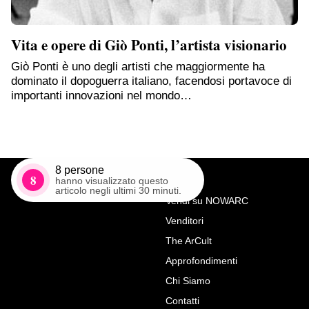
Vita e opere di Giò Ponti, l’artista visionario
Giò Ponti è uno degli artisti che maggiormente ha
dominato il dopoguerra italiano, facendosi portavoce di
importanti innovazioni nel mondo…
8
persone
8
hanno visualizzato questo
articolo negli ultimi 30 minuti.
Vendi su NOWARC
Venditori
Richiedi Maggiori Info su
The ArCult
Pittore Lombardo della fine
Approfondimenti
del XVIII /inizi del XIX secolo
Chi Siamo
(maniera dei Raineri) “Airone
Contatti