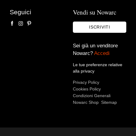
blu d’America”
Vendi su Nowarc
Seguici
Antichità Giglio
ISCRIVITI
Sei già un venditore
Nowarc?
Accedi
Le tue preferenze relative
alla privacy
Privacy Policy
Accetto le condizioni sulla
privacy policy
*.
Cookies Policy
Voglio rimanere aggiornato sulle ultime novità.
Condizioni Generali
Nowarc Shop
Sitemap