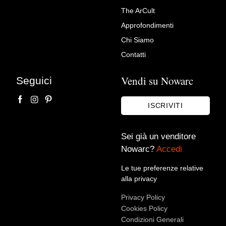
Richiedi Maggiori Info su
The ArCult
Pittore veneziano del XVII
Approfondimenti
secolo, Capriccio
Chi Siamo
architettonico
Contatti
Ars Antiqua srl
Vendi su Nowarc
Seguici
ISCRIVITI
Sei già un venditore
Nowarc?
Accedi
Le tue preferenze relative
alla privacy
Accetto le condizioni sulla
privacy policy
*.
Privacy Policy
Voglio rimanere aggiornato sulle ultime novità.
Cookies Policy
Condizioni Generali