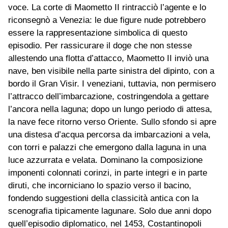
voce. La corte di Maometto II rintracciò l’agente e lo
riconsegnò a Venezia: le due figure nude potrebbero
essere la rappresentazione simbolica di questo
episodio. Per rassicurare il doge che non stesse
allestendo una flotta d’attacco, Maometto II inviò una
nave, ben visibile nella parte sinistra del dipinto, con a
bordo il Gran Visir. I veneziani, tuttavia, non permisero
l’attracco dell’imbarcazione, costringendola a gettare
l’ancora nella laguna; dopo un lungo periodo di attesa,
la nave fece ritorno verso Oriente. Sullo sfondo si apre
una distesa d’acqua percorsa da imbarcazioni a vela,
con torri e palazzi che emergono dalla laguna in una
luce azzurrata e velata. Dominano la composizione
imponenti colonnati corinzi, in parte integri e in parte
diruti, che incorniciano lo spazio verso il bacino,
fondendo suggestioni della classicità antica con la
scenografia tipicamente lagunare. Solo due anni dopo
quell’episodio diplomatico, nel 1453, Costantinopoli