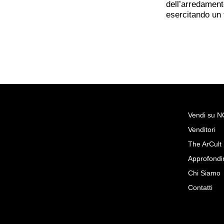
dell’arredament
esercitando un
Vendi su 
Venditori
Richiedi Maggiori Inf
The ArCult
Avanticamino antico Carlo X 
Approfondi
XIX secolo.
Chi Siamo
Borrelli Antichità s.r.l.
Contatti