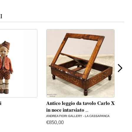
I
i
Antico leggio da tavolo Carlo X
Ant
in noce intarsiato
– I
…
ANDREA FIORI GALLERY - LA CASSAPANCA
ANDR
€
850,00
€
65