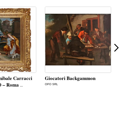
nibale Carracci
Giocatori Backgammon
San
60 – Roma
Gir
OPO SRL
…
ANTI
€
9.