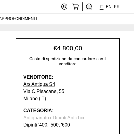
IT
EN
FR
APPROFONDIMENTI
€
4.800,00
Costo di spedizione da concordare con il
venditore
VENDITORE:
Ars Antiqua Srl
Via C.Pisacane, 55
Milano (IT)
CATEGORIA:
Antiquariato
Dipinti Antichi
Dipinti '400, '500, '600