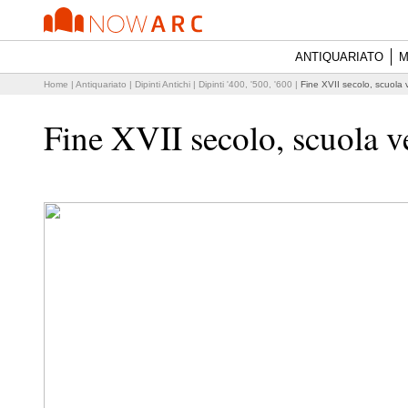
ANTIQUARIATO
M
Home
|
Antiquariato
|
Dipinti Antichi
|
Dipinti '400, '500, '600
|
Fine XVII secolo, scuola 
Fine XVII secolo, scuola v