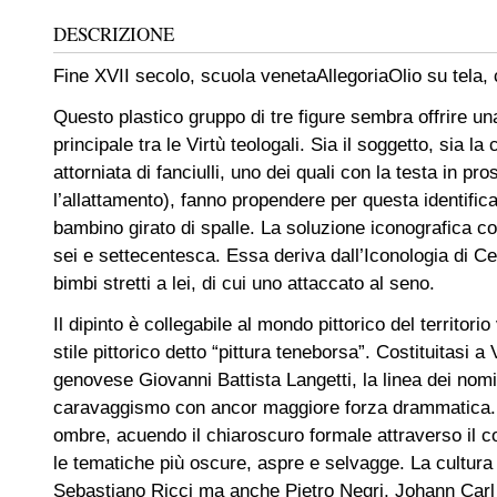
DESCRIZIONE
Fine XVII secolo, scuola veneta
Allegoria
Olio su tela,
Questo plastico gruppo di tre figure sembra offrire una
principale tra le Virtù teologali. Sia il soggetto, sia 
attorniata di fanciulli, uno dei quali con la testa in 
l’allattamento), fanno propendere per questa identific
bambino girato di spalle. La soluzione iconografica corr
sei e settecentesca. Essa deriva dall’Iconologia di Ce
bimbi stretti a lei, di cui uno attaccato al seno.
Il dipinto è collegabile al mondo pittorico del territori
stile pittorico detto “pittura teneborsa”. Costituitasi
genovese Giovanni Battista Langetti, la linea dei nomi
caravaggismo con ancor maggiore forza drammatica. I T
ombre, acuendo il chiaroscuro formale attraverso il c
le tematiche più oscure, aspre e selvagge. La cultura d
Sebastiano Ricci ma anche Pietro Negri, Johann Carl L