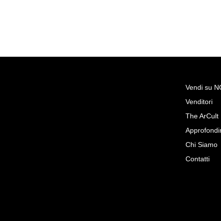
Vendi su 
Venditori
Richiedi Maggiori Info su
The ArCult
Fine XVII secolo, scuola veneta
Approfondi
Ars Antiqua srl
Chi Siamo
Contatti