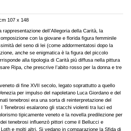
 cm 107 x 148
 rappresentazione dell’Allegoria della Carità, la
la composizione con la giovane e florida figura femminile
prossimità del seno di lei (come addormentatosi dopo la
azione, anche se enigmatica è la figura del piccolo
isponde alla tipologia di Carità più diffusa nella pittura
sare Ripa, che prescrive l’abito rosso per la donna e tre
o veneto di fine XVII secolo, legato soprattutto a quello
 a Venezia per impulso del napoletano Luca Giordano e del
nati tenebrosi era una sorta di reinterpretazione del
enebrosi esalarono gli stacchi violenti tra luci ed
olorismo tipicamente veneto e la novella predilezione per
ei tenebrosi influenzò pittori come il Bellucci e
oth e molti altri. Si vedano in comparazione la Sfida di