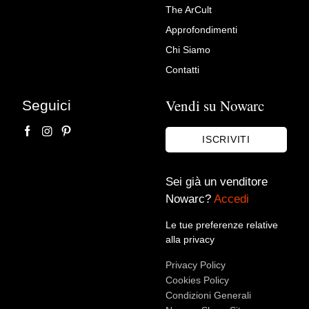
The ArCult
Madonna del silenzio, Scuola
Approfondimenti
di Annibale Carracci (Bologna
Chi Siamo
1560 – Roma 1609)
Contatti
Antichità Castelbarco
Vendi su Nowarc
Seguici
ISCRIVITI
Sei già un venditore
Nowarc?
Accedi
Le tue preferenze relative
alla privacy
Accetto le condizioni sulla
privacy policy
*.
Privacy Policy
Voglio rimanere aggiornato sulle ultime novità.
Cookies Policy
Condizioni Generali