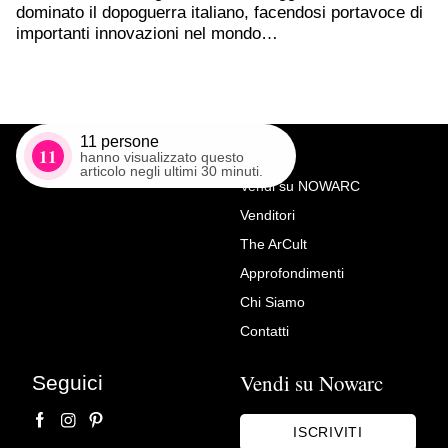
dominato il dopoguerra italiano, facendosi portavoce di
importanti innovazioni nel mondo…
11
persone
11
hanno visualizzato questo
articolo negli ultimi 30 minuti.
Vendi su NOWARC
Venditori
Richiedi Maggiori Info su
The ArCult
Scultura in legno raffigurante
Approfondimenti
San Giuseppe con il Bambino
Chi Siamo
Antichità Mascarini
Contatti
Vendi su Nowarc
Seguici
ISCRIVITI