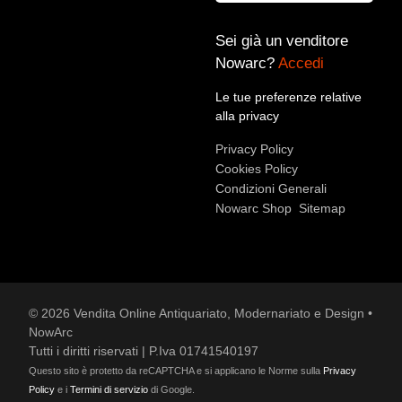
Sei già un venditore
Nowarc?
Accedi
Le tue preferenze relative
Accetto le condizioni sulla
privacy policy
*.
alla privacy
Voglio rimanere aggiornato sulle ultime novità.
Privacy Policy
Cookies Policy
Condizioni Generali
Nowarc Shop
Sitemap
© 2026 Vendita Online Antiquariato, Modernariato e Design •
NowArc
Tutti i diritti riservati | P.Iva 01741540197
Questo sito è protetto da reCAPTCHA e si applicano le Norme sulla
Privacy
Policy
e i
Termini di servizio
di Google.