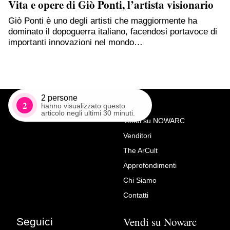
Vita e opere di Giò Ponti, l’artista visionario
Giò Ponti è uno degli artisti che maggiormente ha
dominato il dopoguerra italiano, facendosi portavoce di
importanti innovazioni nel mondo…
2
persone
2
hanno visualizzato questo
articolo negli ultimi 30 minuti.
Vendi su NOWARC
Venditori
Richiedi Maggiori Info su
The ArCult
Scultore italiano del XVII
Approfondimenti
secolo, coppia di candelieri
Chi Siamo
legno scolpito e dorato
Contatti
Antichità Giglio
Vendi su Nowarc
Seguici