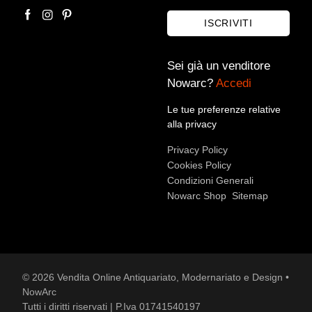
ISCRIVITI
Sei già un venditore
Nowarc?
Accedi
Le tue preferenze relative
alla privacy
Accetto le condizioni sulla
privacy policy
*.
Privacy Policy
Voglio rimanere aggiornato sulle ultime novità.
Cookies Policy
Condizioni Generali
Nowarc Shop
Sitemap
© 2026 Vendita Online Antiquariato, Modernariato e Design •
NowArc
Tutti i diritti riservati | P.Iva 01741540197