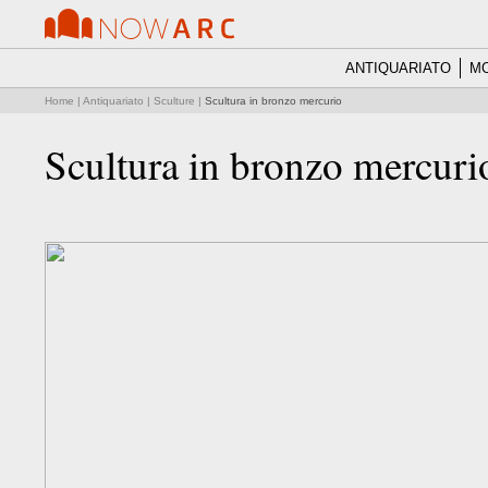
ANTIQUARIATO
MO
Home
|
Antiquariato
|
Sculture
|
Scultura in bronzo mercurio
Scultura in bronzo mercuri