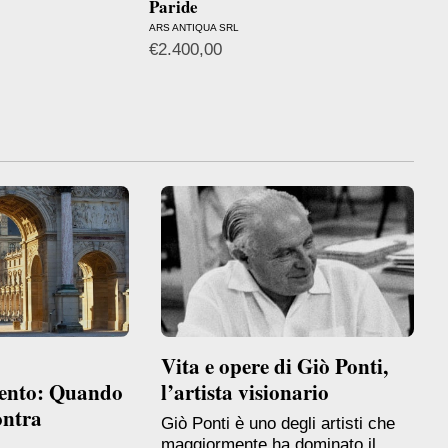
Paride
bene
ARS ANTIQUA SRL
OPO S
€
2.400,00
Vita e opere di Giò Ponti,
ento: Quando
l’artista visionario
ontra
Giò Ponti è uno degli artisti che
maggiormente ha dominato il