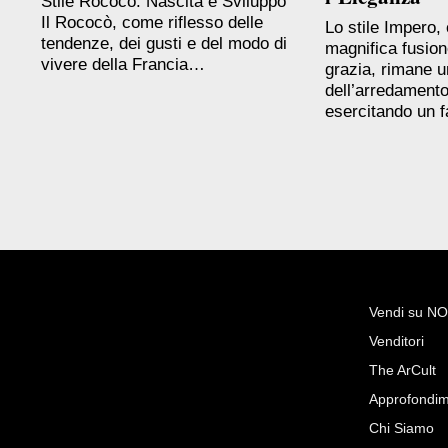
Stile Rococò: Nascita e Sviluppo
Il Rococò, come riflesso delle
Lo stile Impero,
tendenze, dei gusti e del modo di
magnifica fusion
vivere della Francia…
grazia, rimane u
dell’arredamento
esercitando un 
Vendi su 
Venditori
Richiedi Maggiori Info su
The ArCult
Scultura in bronzo mercurio
Approfondim
L'arte di arredare
Chi Siamo