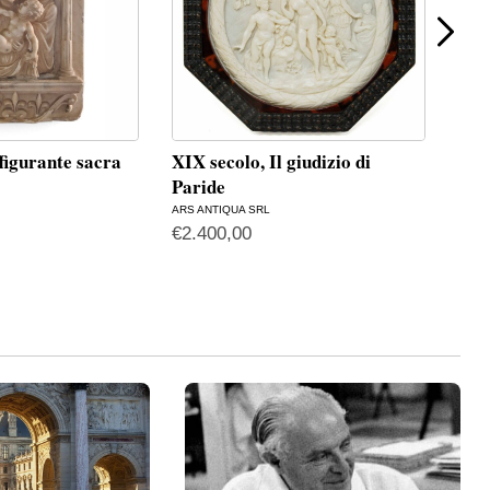
ffigurante sacra
XIX secolo, Il giudizio di
Scu
Paride
ben
ARS ANTIQUA SRL
OPO 
€
2.400,00