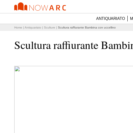
ANTIQUARIATO
M
Home
|
Antiquariato
|
Sculture
|
Scultura raffiurante Bambina con uccellino
Scultura raffiurante Bambi