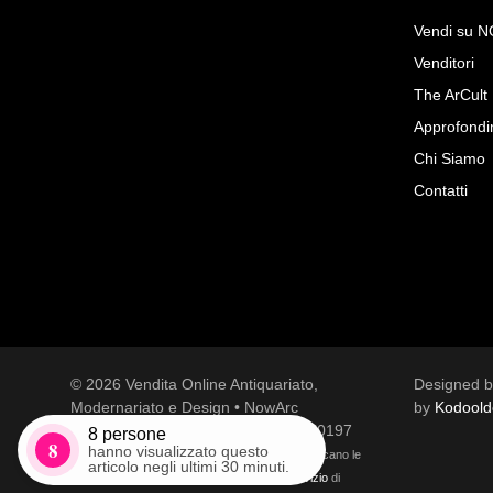
Vendi su 
Venditori
Richiedi Maggiori Info su
The ArCult
Scultura raffiurante Bambina co
Approfondi
OPO srl
Chi Siamo
Contatti
© 2026 Vendita Online Antiquariato,
Designed 
Accetto le condizioni sulla
privacy policy
*.
Modernariato e Design • NowArc
by
Kodoold
Voglio rimanere aggiornato sulle ultime novità.
Tutti i diritti riservati | P.Iva 01741540197
8
persone
8
hanno visualizzato questo
Questo sito è protetto da reCAPTCHA e si applicano le
articolo negli ultimi 30 minuti.
Norme sulla
Privacy Policy
e i
Termini di servizio
di