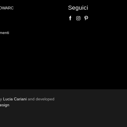
Seguici
NOWARC
n uccellino
menti
by
Lucia Cariani
and developed
esign