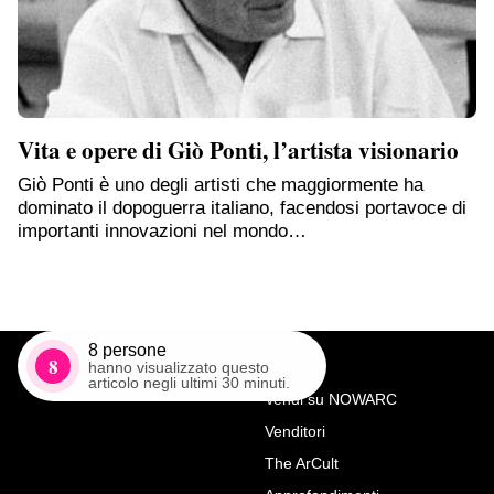
Vita e opere di Giò Ponti, l’artista visionario
Giò Ponti è uno degli artisti che maggiormente ha
dominato il dopoguerra italiano, facendosi portavoce di
importanti innovazioni nel mondo…
8
persone
8
hanno visualizzato questo
articolo negli ultimi 30 minuti.
Vendi su NOWARC
Venditori
Richiedi Maggiori Info su
The ArCult
Sculture in bronzo Diana