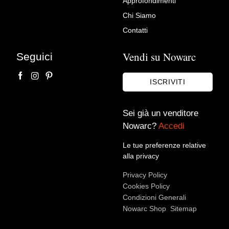
Approfondimenti
L'arte di arredare
Chi Siamo
Contatti
Vendi su Nowarc
Seguici
ISCRIVITI
Sei già un venditore
Nowarc?
Accedi
Accetto le condizioni sulla
privacy policy
*.
Voglio rimanere aggiornato sulle ultime novità.
Le tue preferenze relative
alla privacy
Privacy Policy
Cookies Policy
Condizioni Generali
Nowarc Shop
Sitemap