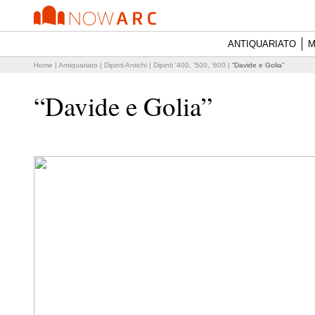
ANTIQUARIATO
M
Home
|
Antiquariato
|
Dipinti Antichi
|
Dipinti '400, '500, '600
|
“Davide e Golia”
“Davide e Golia”