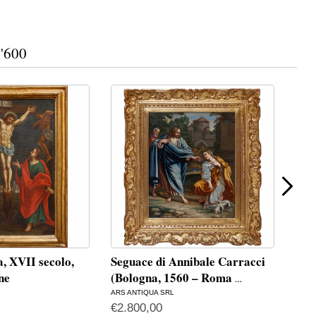
'600
, XVII secolo,
Seguace di Annibale Carracci
Gio
ne
(Bologna, 1560 – Roma
OPO 
…
ARS ANTIQUA SRL
€
2.800,00