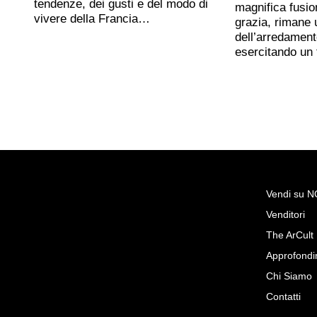
tendenze, dei gusti e del modo di
magnifica fusio
vivere della Francia…
grazia, rimane 
dell’arredament
esercitando un
Vendi su 
Venditori
Richiedi Maggiori Info su
The ArCult
“Davide e Golia”
Approfondi
Bottega d'arte
Chi Siamo
Contatti