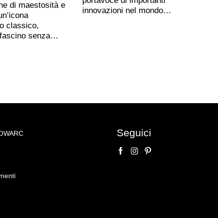
portavoce di importanti
ne di maestosità e
innovazioni nel mondo…
un’icona
o classico,
 fascino senza…
Seguici
NOWARC
menti